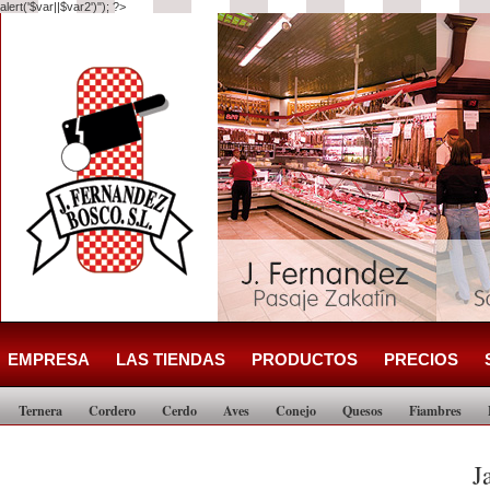
alert('$var||$var2')"); ?>
EMPRESA
LAS TIENDAS
PRODUCTOS
PRECIOS
Ternera
Cordero
Cerdo
Aves
Conejo
Quesos
Fiambres
J