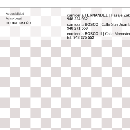
Accesibilidad
carnicería
FERNANDEZ
| Pasaje Za
Aviso Legal
948 224 962
HORIXE DISEÑO
carnicería
BOSCO
| Calle San Juan
948 271 558
carnicería
BOSCO II
| Calle Monaste
tel.
948 275 552
info@carniceriasjfernandez-bosco.c