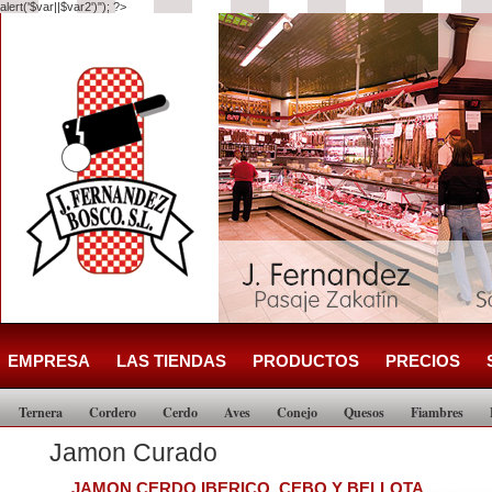
alert('$var||$var2')"); ?>
EMPRESA
LAS TIENDAS
PRODUCTOS
PRECIOS
Ternera
Cordero
Cerdo
Aves
Conejo
Quesos
Fiambres
Jamon Curado
JAMON CERDO IBERICO, CEBO Y BELLOTA