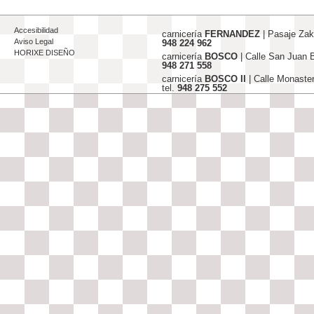
Accesibilidad
carnicería
FERNANDEZ
| Pasaje Za
Aviso Legal
948 224 962
HORIXE DISEÑO
carnicería
BOSCO
| Calle San Juan
948 271 558
carnicería
BOSCO II
| Calle Monaste
tel.
948 275 552
info@carniceriasjfernandez-bosco.c