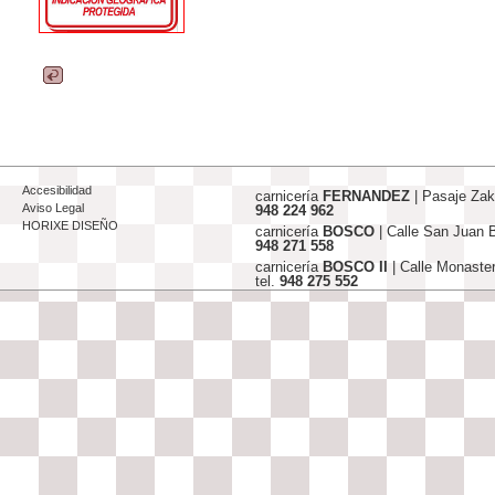
Accesibilidad
carnicería
FERNANDEZ
| Pasaje Za
Aviso Legal
948 224 962
HORIXE DISEÑO
carnicería
BOSCO
| Calle San Juan
948 271 558
carnicería
BOSCO II
| Calle Monaste
tel.
948 275 552
info@carniceriasjfernandez-bosco.c