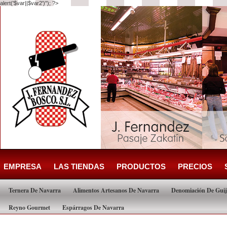
alert('$var||$var2')"); ?>
EMPRESA
LAS TIENDAS
PRODUCTOS
PRECIOS
Ternera De Navarra
Alimentos Artesanos De Navarra
Denomiación De Guij
Reyno Gourmet
Espárragos De Navarra