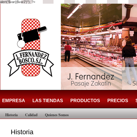
alert('$var||$var2')"); ?>
EMPRESA
LAS TIENDAS
PRODUCTOS
PRECIOS
Historia
Calidad
Quienes Somos
Historia