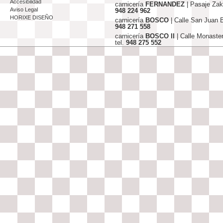
Accesibilidad
carnicería
FERNANDEZ
| Pasaje Za
Aviso Legal
948 224 962
HORIXE DISEÑO
carnicería
BOSCO
| Calle San Juan
948 271 558
carnicería
BOSCO II
| Calle Monaste
tel.
948 275 552
info@carniceriasjfernandez-bosco.c