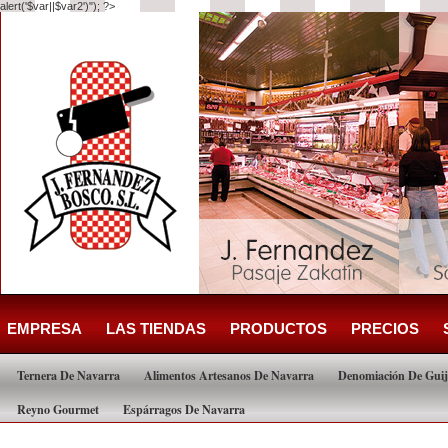
alert('$var||$var2')"); ?>
EMPRESA
LAS TIENDAS
PRODUCTOS
PRECIOS
Ternera De Navarra
Alimentos Artesanos De Navarra
Denomiación De Guij
Reyno Gourmet
Espárragos De Navarra