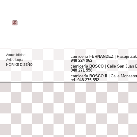
Accesibilidad
carnicería
FERNANDEZ
| Pasaje Za
Aviso Legal
948 224 962
HORIXE DISEÑO
carnicería
BOSCO
| Calle San Juan
948 271 558
carnicería
BOSCO II
| Calle Monaste
tel.
948 275 552
info@carniceriasjfernandez-bosco.c