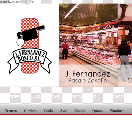
alert('$var||$var2')"); ?>
EMPRESA
LAS TIENDAS
PRODUCTOS
PRECIOS
Ternera
Cordero
Cerdo
Aves
Conejo
Quesos
Fiambres