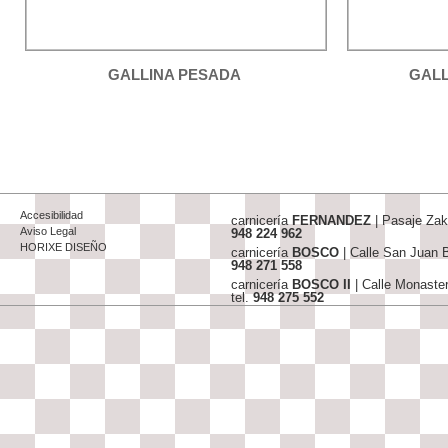
GALLINA PESADA
GALL
Accesibilidad
carnicería
FERNANDEZ
| Pasaje Za
Aviso Legal
948 224 962
HORIXE DISEÑO
carnicería
BOSCO
| Calle San Juan
948 271 558
carnicería
BOSCO II
| Calle Monaste
tel.
948 275 552
info@carniceriasjfernandez-bosco.c