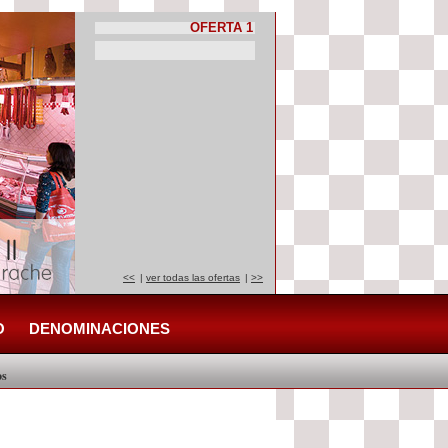
OFERTA 1
<<
|
ver todas las ofertas
|
>>
O
DENOMINACIONES
os