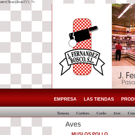
alert('$var||$var2')"); ?>
EMPRESA
LAS TIENDAS
PROD
Ternera
Cordero
Cerdo
Aves
Con
Aves
MUSLOS POLLO