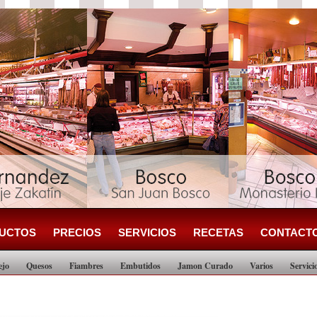
UCTOS
PRECIOS
SERVICIOS
RECETAS
CONTACT
ejo
Quesos
Fiambres
Embutidos
Jamon Curado
Varios
Servici