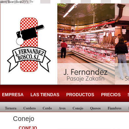
alert('$var||$var2')"); ?>
EMPRESA
LAS TIENDAS
PRODUCTOS
PRECIOS
Ternera
Cordero
Cerdo
Aves
Conejo
Quesos
Fiambres
Conejo
CONEJO