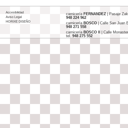
Accesibilidad
carnicería
FERNANDEZ
| Pasaje Za
Aviso Legal
948 224 962
HORIXE DISEÑO
carnicería
BOSCO
| Calle San Juan
948 271 558
carnicería
BOSCO II
| Calle Monaste
tel.
948 275 552
info@carniceriasjfernandez-bosco.c