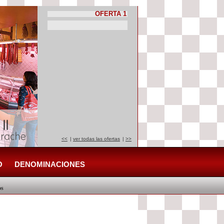
OFERTA 1
<<
|
ver todas las ofertas
|
>>
O
DENOMINACIONES
os