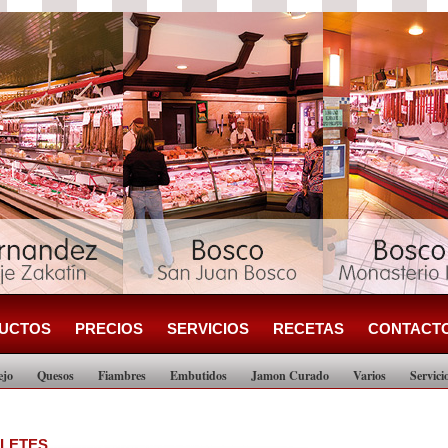
UCTOS
PRECIOS
SERVICIOS
RECETAS
CONTACT
ejo
Quesos
Fiambres
Embutidos
Jamon Curado
Varios
Servici
ILETES