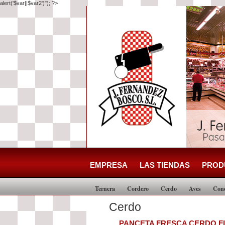
alert('$var||$var2')"); ?>
EMPRESA
LAS TIENDAS
PROD
Ternera
Cordero
Cerdo
Aves
Con
Cerdo
PANCETA FRESCA CERDO F