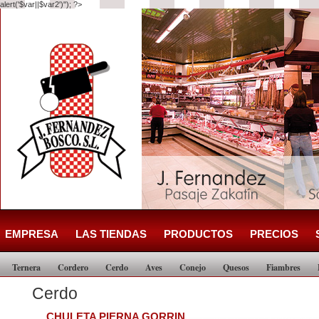
alert('$var||$var2')"); ?>
EMPRESA
LAS TIENDAS
PRODUCTOS
PRECIOS
Ternera
Cordero
Cerdo
Aves
Conejo
Quesos
Fiambres
Cerdo
CHULETA PIERNA GORRIN