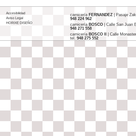
Accesibilidad
carnicería
FERNANDEZ
| Pasaje Za
Aviso Legal
948 224 962
HORIXE DISEÑO
carnicería
BOSCO
| Calle San Juan
948 271 558
carnicería
BOSCO II
| Calle Monaste
tel.
948 275 552
info@carniceriasjfernandez-bosco.c